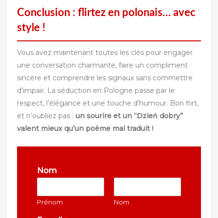
Conclusion : flirtez en polonais… avec
style !
Vous avez maintenant toutes les clés pour engager
une conversation charmante, faire un compliment
sincère et comprendre les signaux sans commettre
d’impair. La séduction en Pologne passe par le
respect, l’élégance et une touche d’humour. Bon flirt,
et n’oubliez pas :
un sourire et un “Dzień dobry”
valent mieux qu’un poème mal traduit !
Nom
*
Prénom
Nom