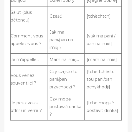
Bonjour
Dzień dobry
[djègne dobré]
Salut (plus
Cześć
[tchèchtch]
détendu)
Jak ma
Comment vous
[yak ma pani /
pani/pan na
appelez-vous ?
pan na imié]
imię ?
Je m’appelle…
Mam na imię…
[mam na imié]
Czy często tu
[tche tchèsto
Vous venez
pani/pan
tou pani/pan
souvent ici ?
przychodzi ?
pchykhodji]
Czy mogę
Je peux vous
[tche mogué
postawić drinka
offrir un verre ?
postavit drinka]
?