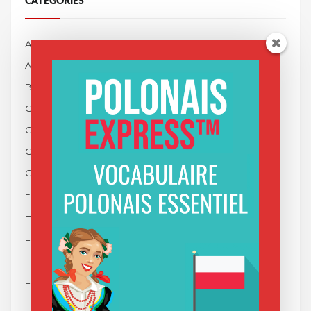
CATÉGORIES
Actualités
Apprendre le Polonais
Blog
Cinéma Polonais
Cracovie
Cuisine Polonaise
Culture Polonaise
Fêtes en Pologne
Histoire de la Pologne
Les Desserts Polonais
Les Entrées Polonaises
Les Plats Polonais
Les Soupes Polonaises