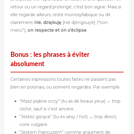
retour ou un regard prolongé, c’est bon signe. Mais si
elle regarde ailleurs, reste monosyllabique ou dit
clairement
nie, dziękuję
[nié djèngouyé] (“non
merci”),
on respecte et on s’éclipse
.
Bonus : les phrases à éviter
absolument
Certaines expressions toutes faites ne passent pas
bien en polonais, ou sonnent ringardes. Par exemple :
“Masz piękne oczy” (tu as de beaux yeux) → trop
cliché, sauf si c’est sincère.
“Jesteś gorąca” (tu es sexy / hot) → trop direct,
voire vulgaire.
“Jestem Francuzem” comme argument de