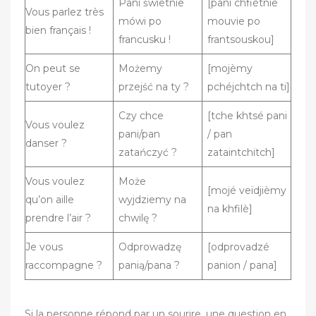
Pani świetnie
[pani chfiètnie
Vous parlez très
mówi po
mouvie po
bien français !
francusku !
frantsouskou]
On peut se
Możemy
[mojèmy
tutoyer ?
przejść na ty ?
pchéjchtch na ti]
Czy chce
[tche khtsé pani
Vous voulez
pani/pan
/ pan
danser ?
zatańczyć ?
zataintchitch]
Vous voulez
Może
[mojé veïdjièmy
qu’on aille
wyjdziemy na
na khfilè]
prendre l’air ?
chwilę ?
Je vous
Odprowadzę
[odprovadzé
raccompagne ?
panią/pana ?
panion / pana]
Si la personne répond par un sourire, une question en