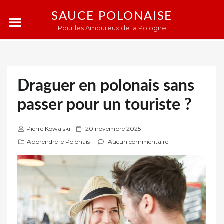
SAUCE POLONAISE
Pour les Amoureux de la Pologne
Draguer en polonais sans
passer pour un touriste ?
P
Pierre Kowalski
20 novembre 2025
u
Apprendre le Polonais
Aucun commentaire
b
l
i
é
s
u