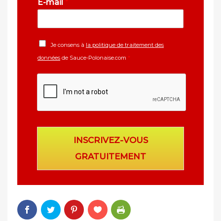
E-mail
*
Je consens à
la politique de traitement des
données
de Sauce-Polonaise.com
*
INSCRIVEZ-VOUS
GRATUITEMENT