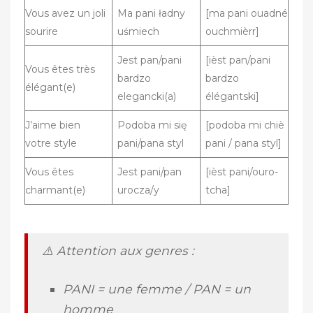
Vous avez un joli
Ma pani ładny
[ma pani ouadné
sourire
uśmiech
ouchmièrr]
Jest pan/pani
[ièst pan/pani
Vous êtes très
bardzo
bardzo
élégant(e)
elegancki(a)
élégantski]
J’aime bien
Podoba mi się
[podoba mi chiè
votre style
pani/pana styl
pani / pana styl]
Vous êtes
Jest pani/pan
[ièst pani/ouro-
charmant(e)
urocza/y
tcha]
⚠️ Attention aux genres :
PANI = une femme / PAN = un
homme