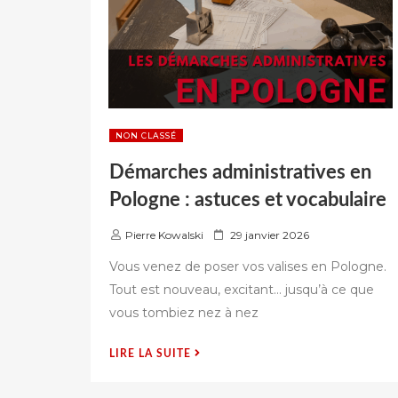
NON CLASSÉ
Démarches administratives en
Pologne : astuces et vocabulaire
P
Pierre Kowalski
29 janvier 2026
u
Vous venez de poser vos valises en Pologne.
b
Tout est nouveau, excitant… jusqu’à ce que
l
vous tombiez nez à nez
i
é
s
« DÉMARCHES
LIRE LA SUITE
u
ADMINISTRATIVES
r
EN