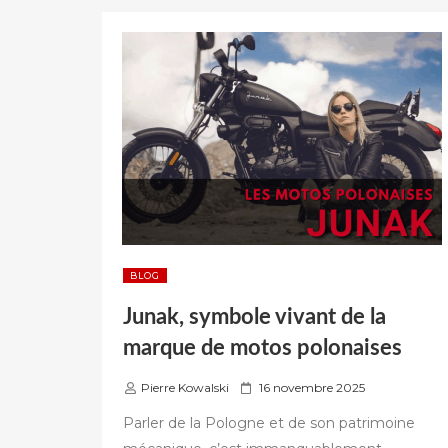
POLOGNE
:
ASTUCES
ET
VOCABULAIRE »
BLOG
Junak, symbole vivant de la
marque de motos polonaises
P
Pierre Kowalski
16 novembre 2025
u
Parler de la Pologne et de son patrimoine
b