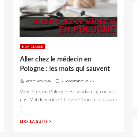
NON CLASSÉ
Aller chez le médecin en
Pologne : les mots qui sauvent
P
Pierre Kowalski
25 décembre 2025
u
Vous êtes en Pologne. Et soudain… ça ne va
b
pas. Mal de ventre ? Fièvre ? Une toux bizarre
l
?
i
é
s
« ALLER
LIRE LA SUITE
u
CHEZ
r
LE