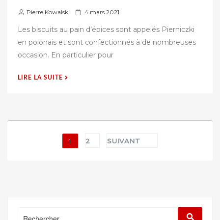
P
Pierre Kowalski
4 mars 2021
u
Les biscuits au pain d’épices sont appelés Pierniczki
b
en polonais et sont confectionnés à de nombreuses
l
occasion. En particulier pour
i
é
« RECETTE
LIRE LA SUITE
s
DES
u
PIERNICZKI,
r
LES
BISCUITS
AU
Pagination
1
2
SUIVANT
PAIN
des
D’ÉPICE
POLONAIS »
publications
Rechercher
Recherc