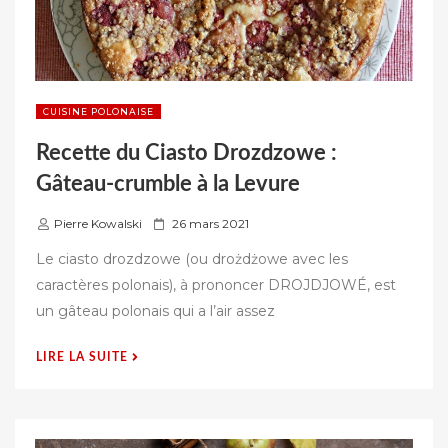
CUISINE POLONAISE
Recette du Ciasto Drozdzowe :
Gâteau-crumble à la Levure
P
Pierre Kowalski
26 mars 2021
u
Le ciasto drozdzowe (ou drożdżowe avec les
b
caractères polonais), à prononcer DROJDJOWÉ, est
l
un gâteau polonais qui a l’air assez
i
é
« RECETTE
LIRE LA SUITE
s
DU
u
CIASTO
r
DROZDZOWE
: