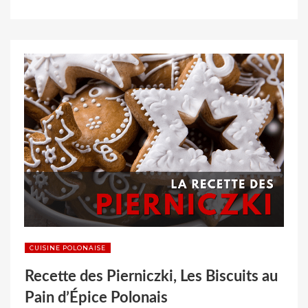
l
i
é
s
u
r
CUISINE POLONAISE
Recette des Pierniczki, Les Biscuits au
Pain d’Épice Polonais