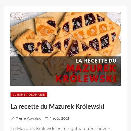
DES
r
DESSERTS
POLONAIS »
CUISINE POLONAISE
La recette du Mazurek Królewski
P
Pierre Kowalski
1 août 2021
u
Le Mazurek Królewski est un gâteau très souvent