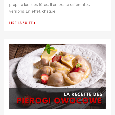
b
préparé lors des fêtes. Il en existe différentes
l
versions. En effet, chaque
i
é
« LA
LIRE LA SUITE
s
RECETTE
u
DU
r
MAZUREK
KRÓLEWSKI »