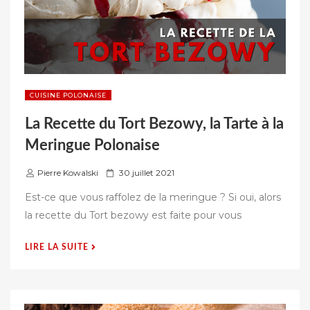
CUISINE POLONAISE
La Recette du Tort Bezowy, la Tarte à la
Meringue Polonaise
P
Pierre Kowalski
30 juillet 2021
u
Est-ce que vous raffolez de la meringue ? Si oui, alors
b
la recette du Tort bezowy est faite pour vous
l
i
« LA
LIRE LA SUITE
é
RECETTE
s
DU
u
TORT
r
BEZOWY,