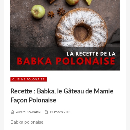
GÂTEAU-
CRUMBLE
À
LA
LEVURE »
CUISINE POLONAISE
Recette : Babka, le Gâteau de Mamie
Façon Polonaise
P
Pierre Kowalski
19 mars 2021
u
Babka polonaise
b