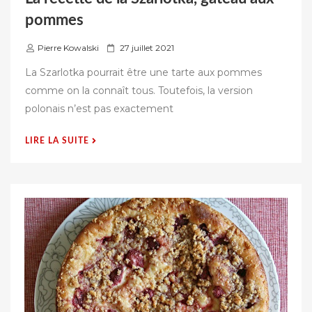
pommes
P
Pierre Kowalski
27 juillet 2021
u
La Szarlotka pourrait être une tarte aux pommes
b
comme on la connaît tous. Toutefois, la version
l
polonais n’est pas exactement
i
é
« LA
LIRE LA SUITE
s
RECETTE
u
DE
r
LA
SZARLOTKA,
GÂTEAU
AUX
POMMES »