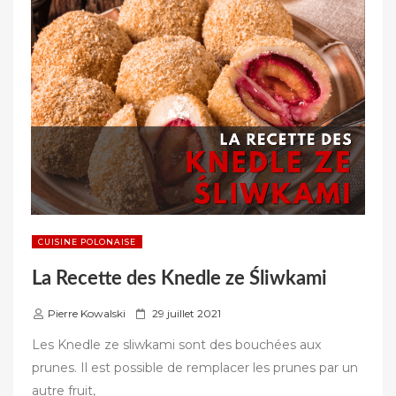
LA
TARTE
À
LA
MERINGUE
POLONAISE »
CUISINE POLONAISE
La Recette des Knedle ze Śliwkami
P
Pierre Kowalski
29 juillet 2021
u
Les Knedle ze sliwkami sont des bouchées aux
b
prunes. Il est possible de remplacer les prunes par un
l
autre fruit,