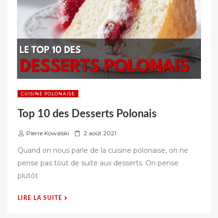
CUISINE POLONAISE
Top 10 des Desserts Polonais
P
Pierre Kowalski
2 août 2021
u
Quand on nous parle de la cuisine polonaise, on ne
b
pense pas tout de suite aux desserts. On pense
l
plutôt
i
é
« TOP
LIRE LA SUITE
s
10
u