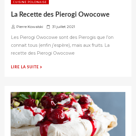
CUISINE POLONAISE
La Recette des Pierogi Owocowe
P
Pierre Kowalski
31 juillet 2021
u
Les Pierogi Owocowe sont des Pierogis que l’on
b
connait tous (enfin j’espère), mais aux fruits. La
l
recette des Pierogi Owocowe
i
é
« LA
LIRE LA SUITE
s
RECETTE
u
DES
r
PIEROGI
OWOCOWE »