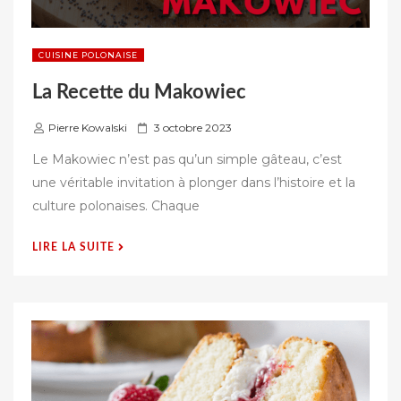
CUISINE POLONAISE
La Recette du Makowiec
P
Pierre Kowalski
3 octobre 2023
u
Le Makowiec n’est pas qu’un simple gâteau, c’est
b
une véritable invitation à plonger dans l’histoire et la
l
culture polonaises. Chaque
i
é
« LA
LIRE LA SUITE
s
RECETTE
u
DU
r
MAKOWIEC »