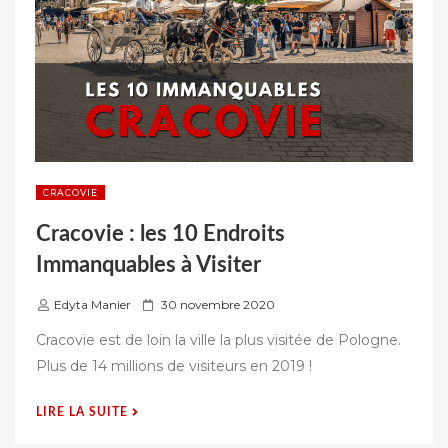
CRACOVIE
Cracovie : les 10 Endroits
Immanquables à Visiter
P
Edyta Manier
30 novembre 2020
u
Cracovie est de loin la ville la plus visitée de Pologne.
b
Plus de 14 millions de visiteurs en 2019 !
l
i
« CRACOVIE
LIRE LA SUITE
é
:
s