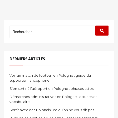
LES
u
10
r
ENDROITS
IMMANQUABLES
À
Rechercher
Recherc
VISITER »
:
DERNIERS ARTICLES
Voir un match de football en Pologne : guide du
supporter francophone
S’en sortir à l’aéroport en Pologne : phrases utiles
Démarches administratives en Pologne : astuces et
vocabulaire
Sortir avec des Polonais : ce qu’on ne vous dit pas
Vivre en colocation en Pologne… sans malentendus