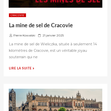
CRACOVIE
La mine de sel de Cracovie
P
Pierre Kowalski
21 janvier 2025
u
La mine de sel de Wieliczka, située à seulement 14
b
kilomètres de Cracovie, est un véritable joyau
l
souterrain qui ne
i
é
« LA
LIRE LA SUITE
s
MINE
u
DE
r
SEL
DE
CRACOVIE »