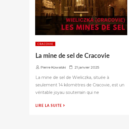
CRACOVIE
La mine de sel de Cracovie
P
Pierre Kowalski
21 janvier 2025
u
La mine de sel de Wieliczka, située à
b
seulement 14 kilomètres de Cracovie, est un
l
véritable joyau souterrain qui ne
i
é
s
« LA
LIRE LA SUITE
u
MINE
r
DE
SEL