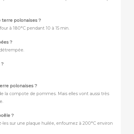
 terre polonaises ?
u four à 180°C pendant 10 à 15 min.
pées ?
e détrempée.
 ?
.
erre polonaises ?
de la compote de pommes. Mais elles vont aussi très
e.
poêle ?
ez-les sur une plaque huilée, enfournez à 200°C environ