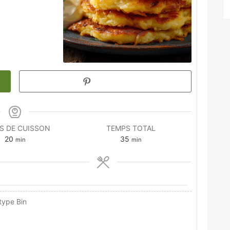
Pin Recipe
S DE CUISSON
TEMPS TOTAL
minutes
minutes
20
35
min
min
 type Bin