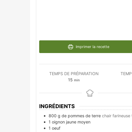
Imprimer la recette
TEMPS DE PRÉPARATION
TEMP
minutes
15
min
INGRÉDIENTS
800
g
de pommes de terre
chair farineuse
1
oignon jaune moyen
1
oeuf