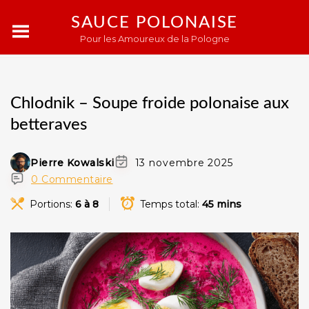
SAUCE POLONAISE
Pour les Amoureux de la Pologne
Chlodnik – Soupe froide polonaise aux
betteraves
Pierre Kowalski
13 novembre 2025
0 Commentaire
Portions:
6 à 8
Temps total:
45 mins