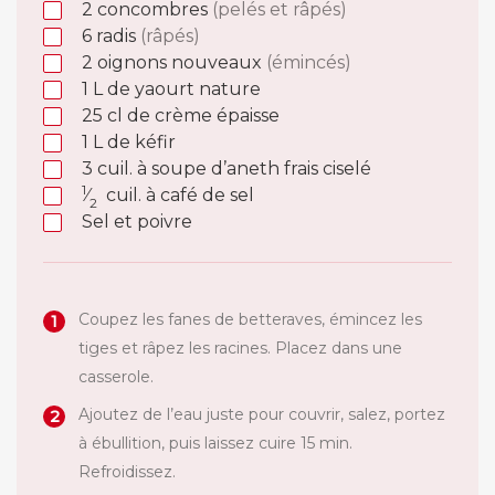
2
concombres
(pelés et râpés)
6
radis
(râpés)
2
oignons nouveaux
(émincés)
1
L
de yaourt nature
25
cl
de crème épaisse
1
L
de kéfir
3
cuil. à soupe
d’aneth frais ciselé
1
⁄
cuil. à café
de sel
2
Sel et poivre
Coupez les fanes de betteraves, émincez les
tiges et râpez les racines. Placez dans une
casserole.
Ajoutez de l’eau juste pour couvrir, salez, portez
à ébullition, puis laissez cuire 15 min.
Refroidissez.