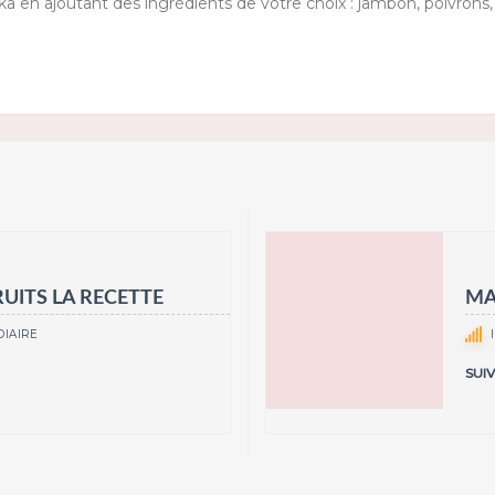
a en ajoutant des ingrédients de votre choix : jambon, poivrons, o
RUITS LA RECETTE
MA
IAIRE
SUI