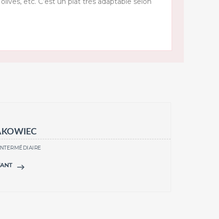
lives, etc. C’est un plat très adaptable selon
KOWIEC
INTERMÉDIAIRE
VANT