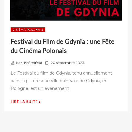
CINÉMA POLONAIS
Festival du Film de Gdynia : une Fête
du Cinéma Polonais
P
Kazi Kośmiński
20 septembre 2023
u
Le Festival du film de Gdynia, tenu annuellement
b
dans la pittoresque ville balnéaire de Gdynia, en
l
Pologne, est un événement
i
é
« FESTIVAL
LIRE LA SUITE
s
DU
u
FILM
r
DE
GDYNIA