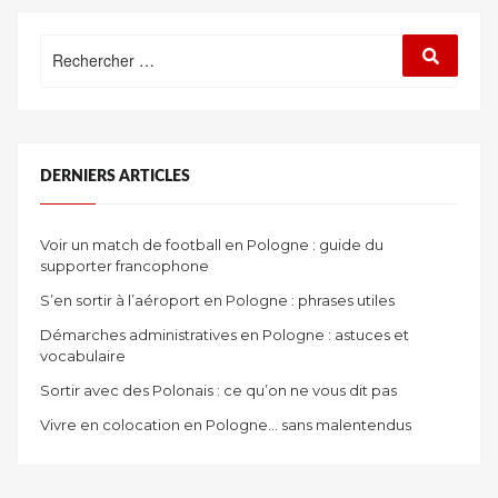
:
UNE
Rechercher
Recherc
FÊTE
:
DU
CINÉMA
POLONAIS »
DERNIERS ARTICLES
Voir un match de football en Pologne : guide du
supporter francophone
S’en sortir à l’aéroport en Pologne : phrases utiles
Démarches administratives en Pologne : astuces et
vocabulaire
Sortir avec des Polonais : ce qu’on ne vous dit pas
Vivre en colocation en Pologne… sans malentendus