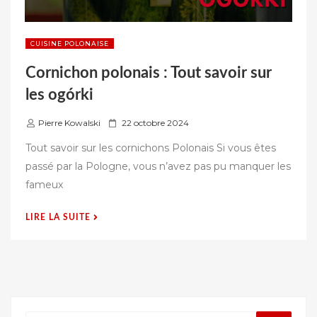
CUISINE POLONAISE
Cornichon polonais : Tout savoir sur
les ogórki
P
Pierre Kowalski
22 octobre 2024
u
Tout savoir sur les cornichons Polonais Si vous êtes
b
passé par la Pologne, vous n’avez pas pu manquer les
l
fameux
i
é
« CORNICHON
LIRE LA SUITE
s
POLONAIS
u
:
r
TOUT
SAVOIR
SUR
LES