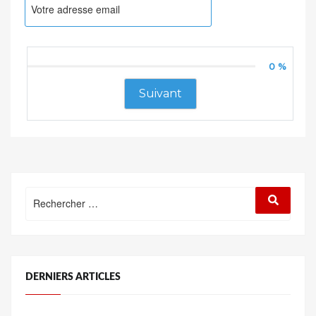
0 %
Suivant
Rechercher
Recherc
:
DERNIERS ARTICLES