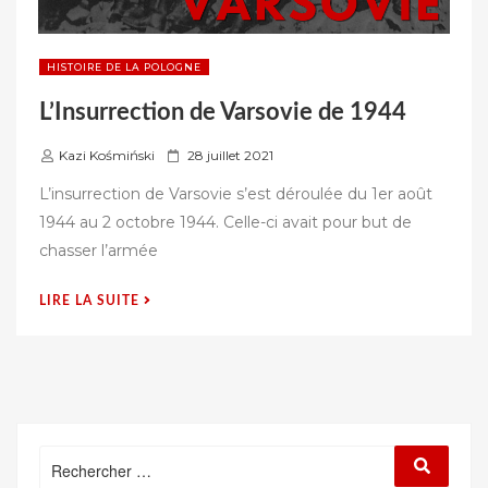
HISTOIRE DE LA POLOGNE
L’Insurrection de Varsovie de 1944
P
Kazi Kośmiński
28 juillet 2021
u
L’insurrection de Varsovie s’est déroulée du 1er août
b
1944 au 2 octobre 1944. Celle-ci avait pour but de
l
chasser l’armée
i
é
« L’INSURRECTION
LIRE LA SUITE
s
DE
u
VARSOVIE
r
DE
1944 »
Rechercher
Recherc
: