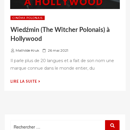
CINÉMA POLONAIS
Wiedźmin (The Witcher Polonais) à
Hollywood
P
Mathilde Kruk
26 mai 2021
u
Il parle plus de 20 langues et a fait de son nom une
b
marque connue dans le monde entier, du
l
i
« WIEDŹMIN
LIRE LA SUITE
é
(THE
s
WITCHER
u
POLONAIS)
r
À
HOLLYWOOD »
Rechercher
Recherc
: