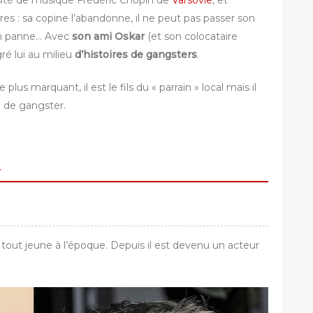
ersité de musique Frédéric Chopin de
Varsovie
, et
ères : sa copine l’abandonne, il ne peut pas passer son
 en panne… Avec
son ami Oskar
(et son colocataire
gré lui au milieu
d’histoires de gangsters
.
le plus marquant, il est le fils du « parrain » local mais il
ie de gangster.
ą
ait tout jeune à l’époque. Depuis il est devenu un acteur