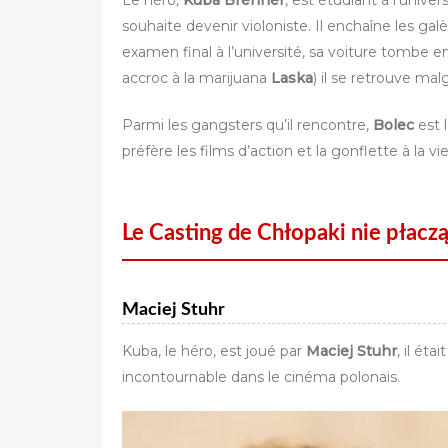
Le héro,
Kuba Brenner
, est étudiant à l’univ
souhaite devenir violoniste. Il enchaîne les gal
examen final à l’université, sa voiture tombe
accroc à la marijuana
Laska
) il se retrouve mal
Parmi les gangsters qu’il rencontre,
Bolec
est 
préfère les films d’action et la gonflette à la v
Le Casting de Chłopaki nie płacz
Maciej Stuhr
Kuba, le héro, est joué par
Maciej Stuhr
, il ét
incontournable dans le cinéma polonais.