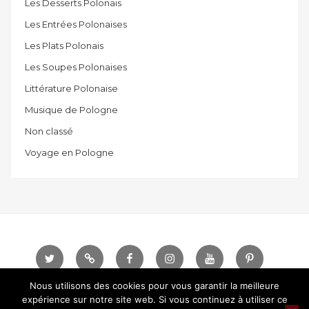
Les Desserts Polonais
Les Entrées Polonaises
Les Plats Polonais
Les Soupes Polonaises
Littérature Polonaise
Musique de Pologne
Non classé
Voyage en Pologne
Twitter
Telegram
Facebook
instagram
Youtube
Pinterest
Nous utilisons des cookies pour vous garantir la meilleure
Sauce Polonaise © Tous droits réservés.
Designed
expérience sur notre site web. Si vous continuez à utiliser ce