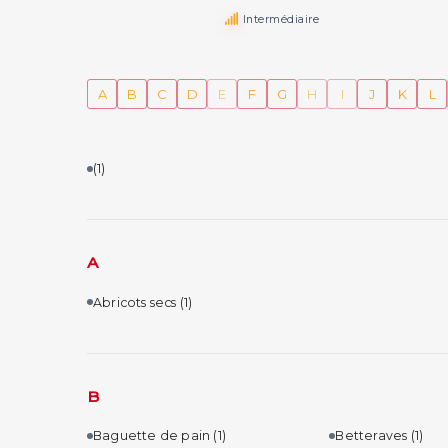
Intermédiaire
A
B
C
D
E
F
G
H
I
J
K
L
(1)
A
Abricots secs
(1)
B
Baguette de pain
(1)
Betteraves
(1)