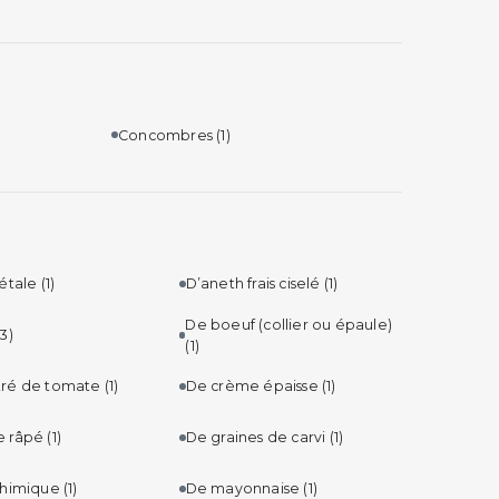
Concombres
(1)
gétale
(1)
D’aneth frais ciselé
(1)
De boeuf (collier ou épaule)
(3)
(1)
tré de tomate
(1)
De crème épaisse
(1)
e râpé
(1)
De graines de carvi
(1)
chimique
(1)
De mayonnaise
(1)