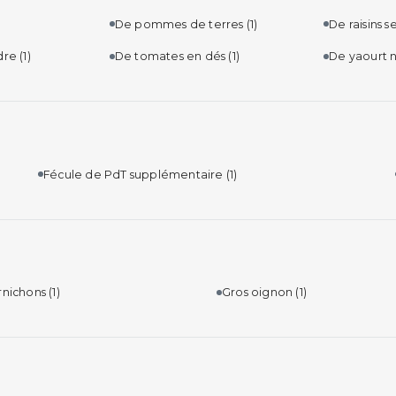
De pommes de terres
(1)
De raisins s
dre
(1)
De tomates en dés
(1)
De yaourt 
Fécule de PdT supplémentaire
(1)
rnichons
(1)
Gros oignon
(1)