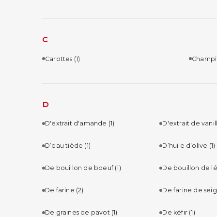
C
Carottes
(1)
Champi
D
D'extrait d'amande
(1)
D'extrait de vani
D’eau tiède
(1)
D’huile d’olive
(1)
De bouillon de boeuf
(1)
De bouillon de 
De farine
(2)
De farine de sei
De graines de pavot
(1)
De kéfir
(1)