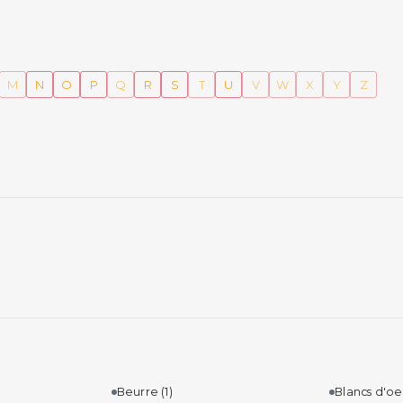
M
N
O
P
Q
R
S
T
U
V
W
X
Y
Z
Beurre
(1)
Blancs d'o