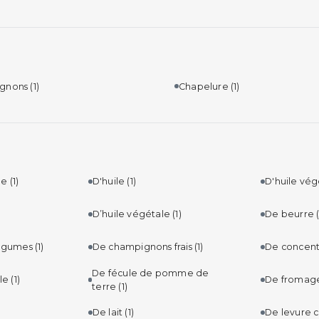
gnons
(1)
Chapelure
(1)
lle
(1)
D'huile
(1)
D'huile vé
D’huile végétale
(1)
De beurre
légumes
(1)
De champignons frais
(1)
De concen
De fécule de pomme de
gle
(1)
De fromag
terre
(1)
De lait
(1)
De levure 