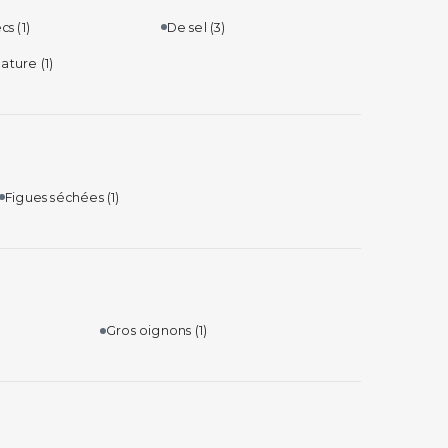
ecs
(1)
De sel
(3)
nature
(1)
Figues séchées
(1)
Gros oignons
(1)