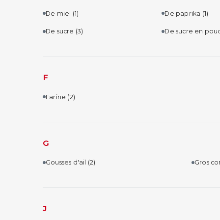
De miel
(1)
De paprika
(1)
De sucre
(3)
De sucre en pou
F
Farine
(2)
G
Gousses d'ail
(2)
Gros co
J