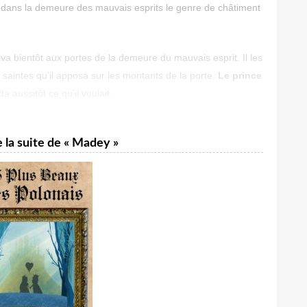
voie dans la demeure des mauvais esprits le genre de châtiment
rriva bientôt aux portes de la demeure du mauvais esprit. Il les
 saintes qu’il apposa sur les montants de la porte.
Le prince
a aussitôt ce qu’il voulait.
 la suite de « Madey »