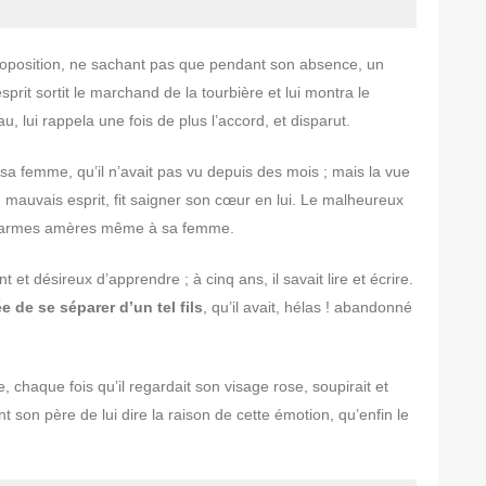
 proposition, ne sachant pas que pendant son absence, un
rit sortit le marchand de la tourbière et lui montra le
au, lui rappela une fois de plus l’accord, et disparut.
sa femme, qu’il n’avait pas vu depuis des mois ; mais la vue
au mauvais esprit, fit saigner son cœur en lui. Le malheureux
s larmes amères même à sa femme.
t et désireux d’apprendre ; à cinq ans, il savait lire et écrire.
ée de se séparer d’un tel fils
, qu’il avait, hélas ! abandonné
 chaque fois qu’il regardait son visage rose, soupirait et
t son père de lui dire la raison de cette émotion, qu’enfin le