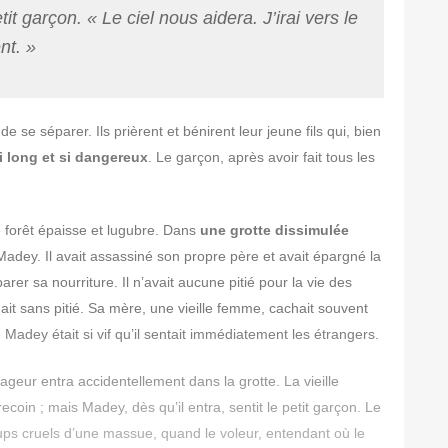
petit garçon.
« Le ciel nous aidera. J’irai vers le
nt. »
se séparer. Ils prièrent et bénirent leur jeune fils qui, bien
 long et si dangereux
. Le garçon, après avoir fait tous les
ne forêt épaisse et lugubre. Dans
une grotte dissimulée
 Madey. Il avait assassiné son propre père et avait épargné la
er sa nourriture. Il n’avait aucune pitié pour la vie des
nait sans pitié. Sa mère, une vieille femme, cachait souvent
Madey était si vif qu’il sentait immédiatement les étrangers.
ageur entra accidentellement dans la grotte. La vieille
oin ; mais Madey, dès qu’il entra, sentit le petit garçon. Le
coups cruels d’une massue, quand le voleur, entendant où le