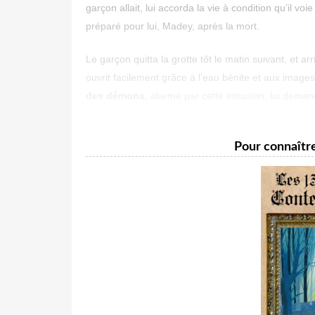
garçon allait, lui accorda la vie à condition qu’il 
préparé pour lui, Madey, après la mort.
Le garçon quitta la grotte tôt le matin suivant, et a
ouvrit facilement grâce à l’eau bénite et aux images
des démons
, alarmé par cette intrusion, lui demand
Pour connaître