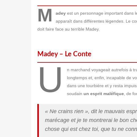
M
adey
est un personnage important dans le 
apparaît dans différentes légendes. Le co
doit faire face au terrible Madey.
Madey – Le Conte
U
n marchand voyageait autrefois à trav
longtemps et, enfin, incapable de voi
dans une tourbière et y resta impui
soudain
un esprit maléfique
, de f
« Ne crains rien »
, dit le mauvais es
marécage et je te montrerai le bon c
chose qui est chez toi, que tu ne conn