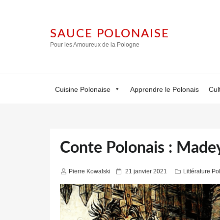
SAUCE POLONAISE
Pour les Amoureux de la Pologne
Cuisine Polonaise
Apprendre le Polonais
Cul
Conte Polonais : Made
P
Pierre Kowalski
21 janvier 2021
Littérature P
u
b
l
i