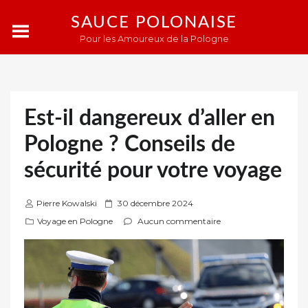
SAUCE POLONAISE
Pour les Amoureux de la Pologne
Est-il dangereux d’aller en
Pologne ? Conseils de
sécurité pour votre voyage
P
Pierre Kowalski
30 décembre 2024
u
Voyage en Pologne
Aucun commentaire
b
l
i
é
s