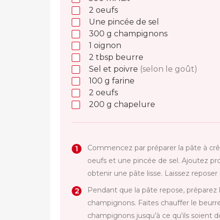
2
oeufs
Une pincée de sel
300
g
champignons
1
oignon
2
tbsp
beurre
Sel et poivre
(selon le goût)
100
g
farine
2
oeufs
200
g
chapelure
Commencez par préparer la pâte à crêp
oeufs et une pincée de sel. Ajoutez p
obtenir une pâte lisse. Laissez repose
Pendant que la pâte repose, préparez l
champignons. Faites chauffer le beurre 
champignons jusqu’à ce qu’ils soient d