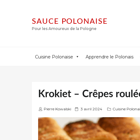
SAUCE POLONAISE
Pour les Amoureux de la Pologne
Cuisine Polonaise
Apprendre le Polonais
Krokiet – Crêpes roulée
P
Pierre Kowalski
3 avril 2024
Cuisine Polona
u
b
l
i