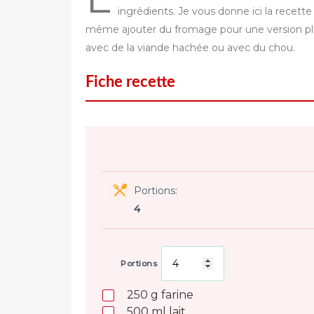
ingrédients. Je vous donne ici la recet
même ajouter du fromage pour une version plus
avec de la viande hachée ou avec du chou.
Fiche recette
Portions:
4
Portions
250
g
farine
500
ml
lait