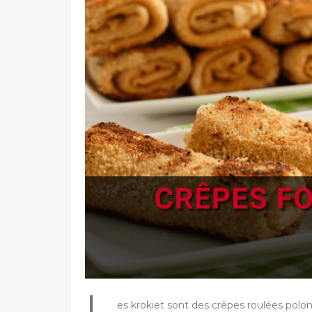
é
s
u
r
L
es krokiet sont des crêpes roulées polon