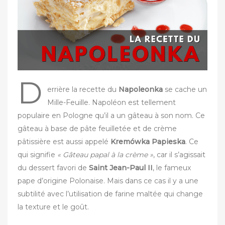
r
D
errière la recette du
Napoleonka
se cache un
Mille-Feuille. Napoléon est tellement
populaire en Pologne qu’il a un gâteau à son nom. Ce
gâteau à base de pâte feuilletée et de crème
pâtissière est aussi appelé
Kremówka Papieska
. Ce
qui signifie
« Gâteau papal à la crème »
, car il s’agissait
du dessert favori de
Saint Jean-Paul II
, le fameux
pape d’origine Polonaise. Mais dans ce cas il y a une
subtilité avec l’utilisation de farine maltée qui change
la texture et le goût.