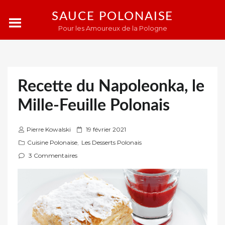
SAUCE POLONAISE
Pour les Amoureux de la Pologne
Recette du Napoleonka, le
Mille-Feuille Polonais
P
Pierre Kowalski
19 février 2021
u
Cuisine Polonaise
,
Les Desserts Polonais
b
3 Commentaires
l
i
é
s
u