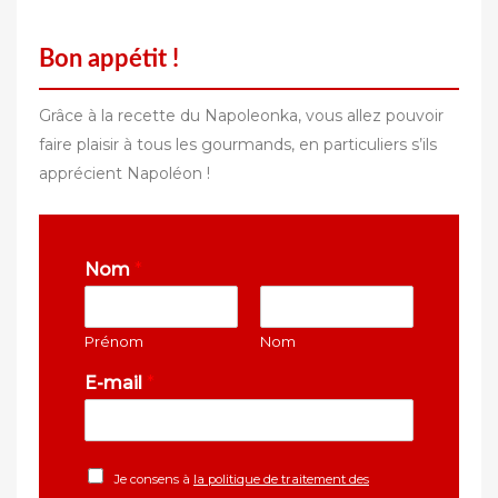
Bon appétit !
Grâce à la recette du Napoleonka, vous allez pouvoir
faire plaisir à tous les gourmands, en particuliers s’ils
apprécient Napoléon !
Nom
*
Prénom
Nom
E-mail
*
Je consens à
la politique de traitement des