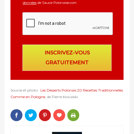
données
de Sauce-Polonaise.com
*
INSCRIVEZ-VOUS
GRATUITEMENT
Source et photo :
Les Desserts Polonais 20 Recettes Traditionnelles
Comme en Pologne
, de Pierre Kowalski