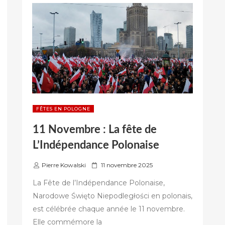
POLONAIS,
SANS
PANIQUER
! »
FÊTES EN POLOGNE
11 Novembre : La fête de
L’Indépendance Polonaise
P
Pierre Kowalski
11 novembre 2025
u
La Fête de l’Indépendance Polonaise,
b
Narodowe Święto Niepodległości en polonais,
l
est célébrée chaque année le 11 novembre.
i
é
Elle commémore la