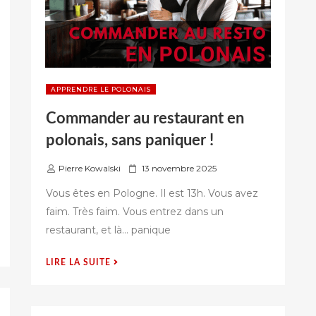
APPRENDRE LE POLONAIS
Commander au restaurant en
polonais, sans paniquer !
P
Pierre Kowalski
13 novembre 2025
u
Vous êtes en Pologne. Il est 13h. Vous avez
b
faim. Très faim. Vous entrez dans un
l
restaurant, et là… panique
i
é
s
« COMMANDER
LIRE LA SUITE
u
AU
r
RESTAURANT
EN