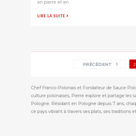
en pierre et en
i
é
s
« À
LIRE LA SUITE
u
VARSOVIE,
r
UN
FEU
ÉTERNEL
POUR
LE
Pagination
SOLDAT
PRÉCÉDENT
1
2
INCONNU POLONAIS
des
–
publications
100 ANS
Chef Franco-Polonais et Fondateur de Sauce Polona
DE
culture polonaises, Pierre explore et partage les s
MÉMOIRE
GRAVÉE »
Pologne. Résidant en Pologne depuis 7 ans, chaque
ce pays vibrant à travers ses plats, ses traditions 