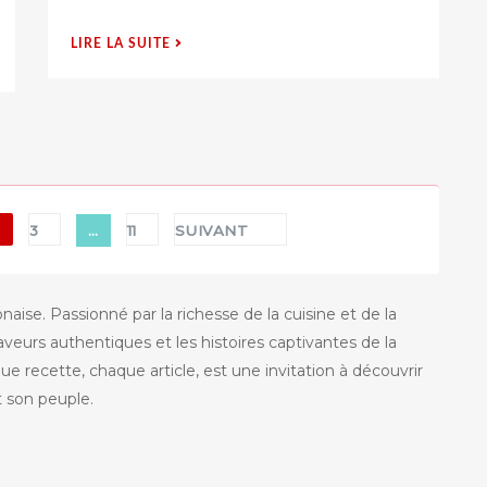
s
u
« 11
LIRE LA SUITE
r
NOVEMBRE
:
LA
FÊTE
DE
L’INDÉPENDANCE
POLONAISE »
3
…
11
SUIVANT
ise. Passionné par la richesse de la cuisine et de la
aveurs authentiques et les histoires captivantes de la
 recette, chaque article, est une invitation à découvrir
et son peuple.