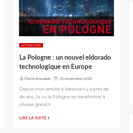
ACTUALITÉS
La Pologne : un nouvel eldorado
technologique en Europe
P
Pierre Kowalski
25 novembre 2025
u
Depuis mon arrivée à Varsovie il y a près de
b
dix ans, j’ai vu la Pologne se transformer à
l
vitesse grand V.
i
é
s
« LA
LIRE LA SUITE
u
POLOGNE
r
: