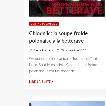
CUISINE POLONAISE
Chlodnik : la soupe froide
polonaise à la betterave
P
Pierre Kowalski
15 novembre 2025
u
On est en pleine canicule. Tout colle. Tout
b
lasse. Sauf le chlodnik. Cette soupe froide
l
polonaise, c’est un shoot de
i
é
s
« CHLODNIK
LIRE LA SUITE
u
:
r
LA
SOUPE
FROIDE