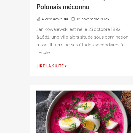
Polonais méconnu
P
Pierre Kowalski
18 novembre 2025
u
Jan Kowalewski est né le 23 octobre 1892
b
à Łódź, une ville alors située sous domination
l
russe. Il termine ses études secondaires à
i
é
l’École
s
u
« JAN KOWALEWSKI,
LIRE LA SUITE
r
CET
ESPION
POLONAIS
MÉCONNU »