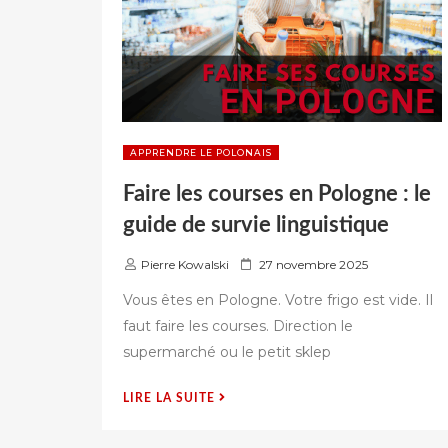
APPRENDRE LE POLONAIS
Faire les courses en Pologne : le
guide de survie linguistique
P
Pierre Kowalski
27 novembre 2025
u
Vous êtes en Pologne. Votre frigo est vide. Il
b
faut faire les courses. Direction le
l
supermarché ou le petit sklep
i
é
s
« FAIRE
LIRE LA SUITE
u
LES
r
COURSES