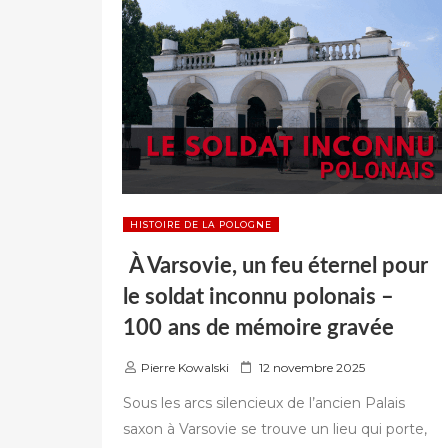
POLONAISE
À
LA
BETTERAVE »
HISTOIRE DE LA POLOGNE
À Varsovie, un feu éternel pour
le soldat inconnu polonais –
100 ans de mémoire gravée
P
Pierre Kowalski
12 novembre 2025
u
Sous les arcs silencieux de l’ancien Palais
b
saxon à Varsovie se trouve un lieu qui porte,
l