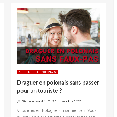
UN
NOUVEL
ELDORADO
TECHNOLOGIQUE
EN
EUROPE »
APPRENDRE LE POLONAIS
Draguer en polonais sans passer
pour un touriste ?
P
Pierre Kowalski
20 novembre 2025
u
Vous êtes en Pologne, un samedi soir. Vous
b