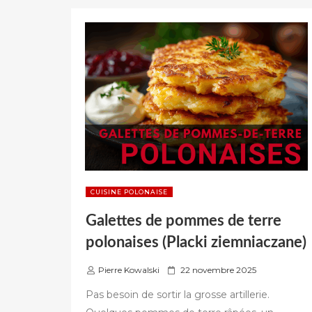
EN
POLOGNE
:
LE
GUIDE
DE
SURVIE
LINGUISTIQUE »
CUISINE POLONAISE
Galettes de pommes de terre
polonaises (Placki ziemniaczane)
P
Pierre Kowalski
22 novembre 2025
u
Pas besoin de sortir la grosse artillerie.
b