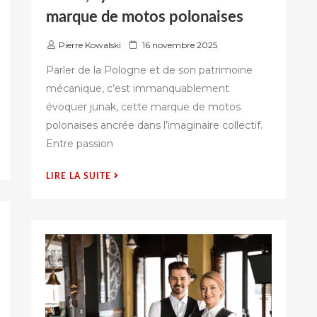
marque de motos polonaises
P
Pierre Kowalski
16 novembre 2025
u
Parler de la Pologne et de son patrimoine
b
mécanique, c’est immanquablement
l
évoquer junak, cette marque de motos
i
é
polonaises ancrée dans l’imaginaire collectif.
s
Entre passion
u
r
« JUNAK,
LIRE LA SUITE
SYMBOLE
VIVANT
DE
LA
MARQUE
DE
MOTOS
POLONAISES »