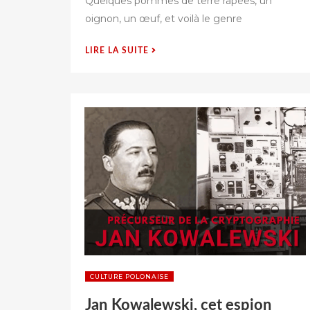
Quelques pommes de terre râpées, un
l
oignon, un œuf, et voilà le genre
i
é
s
« GALETTES
LIRE LA SUITE
u
DE
r
POMMES
DE
TERRE
POLONAISES
(PLACKI
ZIEMNIACZANE) »
CULTURE POLONAISE
Jan Kowalewski, cet espion