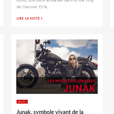
buvez une bière artisanale dans un bar cosy
l
de Cracovie. Et là,
i
é
s
« DRAGUER
LIRE LA SUITE
u
EN
r
POLONAIS
SANS
PASSER
POUR
UN
TOURISTE
? »
BLOG
Junak, symbole vivant de la