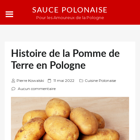
SAUCE POLONAISE
Pour les Amoureux de la Pologne
Histoire de la Pomme de
Terre en Pologne
P
Pierre Kowalski
11 mai 2022
Cuisine Polonaise
u
Aucun commentaire
b
l
i
é
s
u