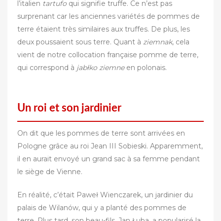
l’italien
tartufo
qui signifie truffe. Ce n’est pas
surprenant car les anciennes variétés de pommes de
terre étaient très similaires aux truffes. De plus, les
deux poussaient sous terre. Quant à
ziemnak
, cela
vient de notre collocation française pomme de terre,
qui correspond à
jabłko ziemne
en polonais.
Un roi et son jardinier
On dit que les pommes de terre sont arrivées en
Pologne grâce au roi Jean III Sobieski. Apparemment,
il en aurait envoyé un grand sac à sa femme pendant
le siège de Vienne.
En réalité, c’était Paweł Wienczarek, un jardinier du
palais de Wilanów, qui y a planté des pommes de
terre. Plus tard, son beau-fils, Jan Łuba, a popularisé la