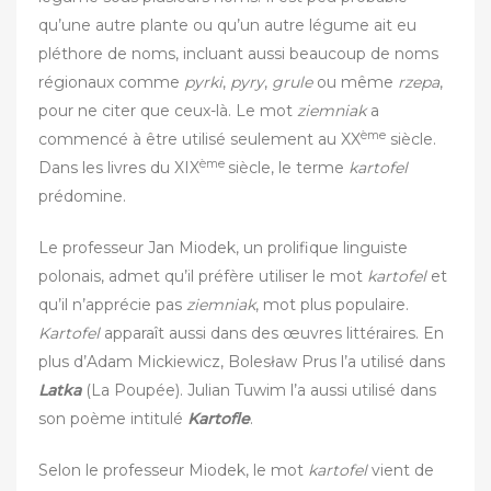
qu’une autre plante ou qu’un autre légume ait eu
pléthore de noms, incluant aussi beaucoup de noms
régionaux comme
pyrki
,
pyry
,
grule
ou même
rzepa
,
pour ne citer que ceux-là. Le mot
ziemniak
a
ème
commencé à être utilisé seulement au XX
siècle.
ème
Dans les livres du XIX
siècle, le terme
kartofel
prédomine.
Le professeur Jan Miodek, un prolifique linguiste
polonais, admet qu’il préfère utiliser le mot
kartofel
et
qu’il n’apprécie pas
ziemniak
, mot plus populaire.
Kartofel
apparaît aussi dans des œuvres littéraires. En
plus d’Adam Mickiewicz, Bolesław Prus l’a utilisé dans
Latka
(La Poupée). Julian Tuwim l’a aussi utilisé dans
son poème intitulé
Kartofle
.
Selon le professeur Miodek, le mot
kartofel
vient de