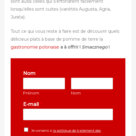
sont aussi celles qui s’effondrent facilement
lorsqu’elles sont cuites (variétés Augusta, Agria,
Jurata).‎
Tout ce qui vous reste à faire est de découvrir quels
délicieux plats à base de pomme de terre la
gastronomie polonaise
a à offrir !
Smacznego
!
Nom
*
Prénom
Nom
E-mail
*
Je consens à
la politique de traitement des