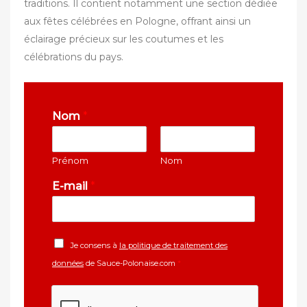
traditions. Il contient notamment une section dédiée
aux fêtes célébrées en Pologne, offrant ainsi un
éclairage précieux sur les coutumes et les
célébrations du pays.
Nom
*
Prénom
Nom
E-mail
*
Je consens à
la politique de traitement des
données
de Sauce-Polonaise.com
*