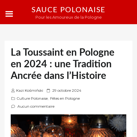
SAUCE POLONAISE
Pour les Amoureux de la Pologne
La Toussaint en Pologne
en 2024 : une Tradition
Ancrée dans l’Histoire
P
Kazi Kośmiński
29 octobre 2024
u
Culture Polonaise
,
Fêtes en Pologne
b
Aucun commentaire
l
i
é
s