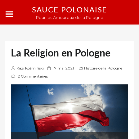
SAUCE POLONAISE
Pour les Amoureux de la Pologne
La Religion en Pologne
P
Kazi Kośmiński
17 mai 2021
Histoire de la Pologne
u
2 Commentaires
b
l
i
é
s
u
r