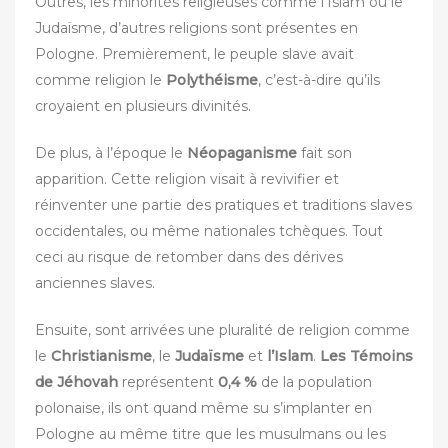
Outres, les minorités religieuses comme l’Islam ou le
Judaïsme, d’autres religions sont présentes en
Pologne. Premièrement, le peuple slave avait
comme religion le
Polythéisme
, c’est-à-dire qu’ils
croyaient en plusieurs divinités.
De plus, à l’époque le
Néopaganisme
fait son
apparition. Cette religion visait à revivifier et
réinventer une partie des pratiques et traditions slaves
occidentales, ou même nationales tchèques. Tout
ceci au risque de retomber dans des dérives
anciennes slaves.
Ensuite, sont arrivées une pluralité de religion comme
le
Christianisme
, le
Judaïsme
et
l’Islam
.
Les Témoins
de Jéhovah
représentent
0,4 %
de la population
polonaise, ils ont quand même su s’implanter en
Pologne au même titre que les musulmans ou les