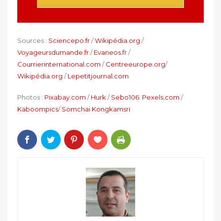
Sources :
Sciencepo.fr
/
Wikipédia.org
/
Voyageursdumande.fr
/
Evaneos.fr
/
Courrierinternational.com
/
Centreeurope.org
/
Wikipédia.org
/
Lepetitjournal.com
Photos :
Pixabay.com
/
Hurk
/
Sebo106
.
Pexels.com
/
Kaboompics
/
Somchai Kongkamsri