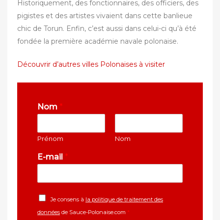
Historiquement, des fonctionnaires, des officiers, des
pigistes et des artistes vivaient dans cette banlieue
chic de Torun. Enfin, c’est aussi dans celui-ci qu’à été
fondée la première académie navale polonaise.
Découvrir d’autres villes Polonaises à visiter
Nom
*
Prénom
Nom
E-mail
*
Je consens à
la politique de traitement des
données
de Sauce-Polonaise.com
*