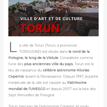
u
r
L
a ville de Torun (Toruń, à prononcer
TOROUGNE) est située dans
le nord de la
Pologne, le long de la Vistule
. Considérée comme
l’une des
plus anciennes ville du pays
, Torun est le
lieu de naissance du
célèbre astronome Nicolas
Copernic
durant la Renaissance. Depuis 1997, la partie
médiévale de la ville est classée au
Patrimoine
mondial de l’UNESCO
et depuis 2007 sur la liste des
Sept Merveilles de Pologne.
Torun, berceau de l’astronome Copernic et joyau