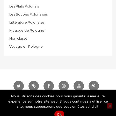
Les Plats Polonais
Les Soupes Polonaises
Littérature Polonaise
Musique de Pologne
Non classé
Voyage en Pologne
Twitter
Telegram
Facebook
instagram
Youtube
Pinterest
Nous utilisons des cookies pour vous garantir la meilleure
expérience sur notre site web. Si vous continuez à utiliser ce
Sauce Polonaise © Tous droits réservés.
Designed
site, nous supposerons que vous en êtes satisfait.
by
DashThemes
Ok