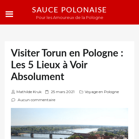
SAUCE POLONAISE
Pour les Amoureux de la Pologne
Visiter Torun en Pologne :
Les 5 Lieux à Voir
Absolument
P
Mathilde Kruk
25 mars 2021
Voyage en Pologne
u
Aucun commentaire
b
l
i
é
s