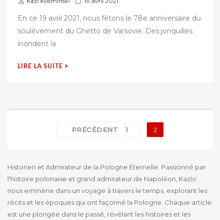
P
Kazi Kośmiński
19 avril 2021
u
En ce 19 avril 2021, nous fêtons le 78e anniversaire du
b
soulèvement du Ghetto de Varsovie. Des jonquilles
l
inondent la
i
é
« DES
LIRE LA SUITE
s
JONQUILLES
u
EN
r
MÉMOIRE
DE
L’INSURRECTION
Pagination
PRÉCÉDENT
1
2
DU
des
GHETTO
DE
publications
VARSOVIE »
Historien et Admirateur de la Pologne Éternelle. Passionné par
l'histoire polonaise et grand admirateur de Napoléon, Kazio
nous emmène dans un voyage à travers le temps, explorant les
récits et les époques qui ont façonné la Pologne. Chaque article
est une plongée dans le passé, révélant les histoires et les