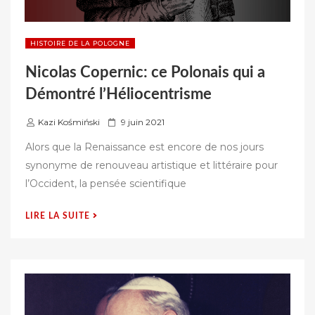
HISTOIRE DE LA POLOGNE
Nicolas Copernic: ce Polonais qui a
Démontré l’Héliocentrisme
P
Kazi Kośmiński
9 juin 2021
u
Alors que la Renaissance est encore de nos jours
b
synonyme de renouveau artistique et littéraire pour
l
l’Occident, la pensée scientifique
i
é
« NICOLAS
LIRE LA SUITE
s
COPERNIC:
u
CE
r
POLONAIS
QUI
A
DÉMONTRÉ