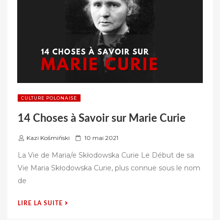
CULTURE POLONAISE
14 Choses à Savoir sur Marie Curie
P
Kazi Kośmiński
10 mai 2021
u
La Vie de Maria/e Skłodowska Curie Le Début de sa
b
Vie Maria Skłodowska Curie, plus connue sous le nom
l
de
i
é
« 14
LIRE LA SUITE
s
CHOSES
u