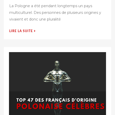
u
La Pologne a été pendant longtemps un pays
b
multiculturel. Des personnes de plusieurs origines y
l
vivaient et donc une pluralité
i
é
« LA
LIRE LA SUITE
s
RELIGION
u
EN
r
POLOGNE »