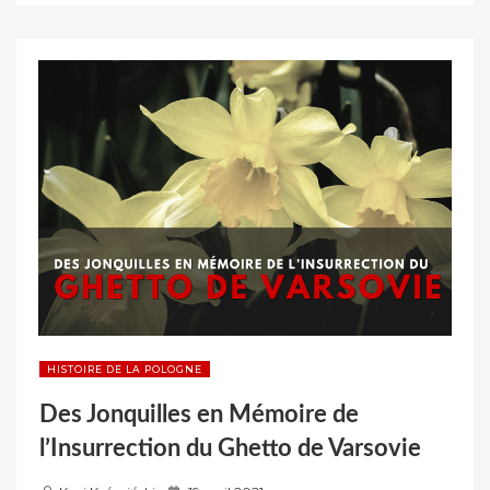
u
LA
r
POLOGNE
EN
10
MINUTES »
HISTOIRE DE LA POLOGNE
Des Jonquilles en Mémoire de
l’Insurrection du Ghetto de Varsovie