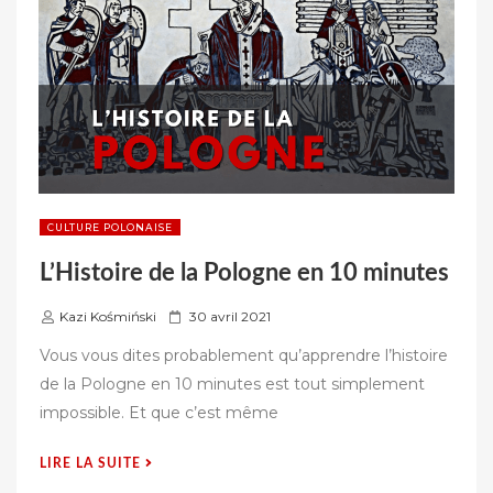
3
MAI »
CULTURE POLONAISE
L’Histoire de la Pologne en 10 minutes
P
Kazi Kośmiński
30 avril 2021
u
Vous vous dites probablement qu’apprendre l’histoire
b
de la Pologne en 10 minutes est tout simplement
l
impossible. Et que c’est même
i
é
« L’HISTOIRE
LIRE LA SUITE
s
DE