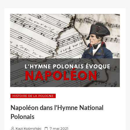
À
r
SAVOIR
SUR
MARIE
CURIE »
HISTOIRE DE LA POLOGNE
Napoléon dans l’Hymne National
Polonais
P
Kazi Kośmiński
7 mai 2021