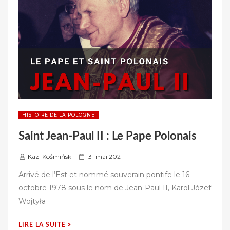
L’HÉLIOCENTRISME »
HISTOIRE DE LA POLOGNE
Saint Jean-Paul II : Le Pape Polonais
P
Kazi Kośmiński
31 mai 2021
u
Arrivé de l’Est et nommé souverain pontife le 16
b
octobre 1978 sous le nom de Jean-Paul II, Karol Józef
l
Wojtyła
i
é
« SAINT
LIRE LA SUITE
s