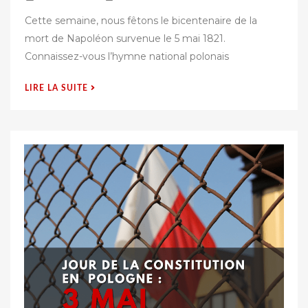
u
Cette semaine, nous fêtons le bicentenaire de la
b
mort de Napoléon survenue le 5 mai 1821.
l
Connaissez-vous l’hymne national polonais
i
é
« NAPOLÉON
LIRE LA SUITE
s
DANS
u
L’HYMNE
r
NATIONAL
POLONAIS »