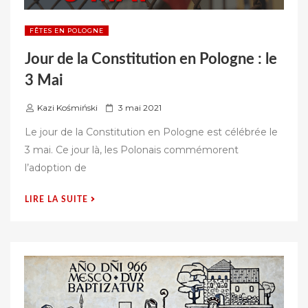
FÊTES EN POLOGNE
Jour de la Constitution en Pologne : le
3 Mai
P
Kazi Kośmiński
3 mai 2021
u
Le jour de la Constitution en Pologne est célébrée le
b
3 mai. Ce jour là, les Polonais commémorent
l
l’adoption de
i
é
« JOUR
LIRE LA SUITE
s
DE
u
LA
r
CONSTITUTION
EN
POLOGNE
:
LE