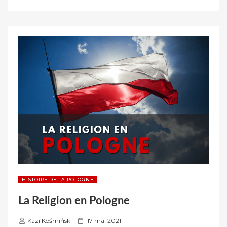
JEAN-
u
PAUL
r
II
:
LE
PAPE
POLONAIS »
HISTOIRE DE LA POLOGNE
La Religion en Pologne
P
Kazi Kośmiński
17 mai 2021