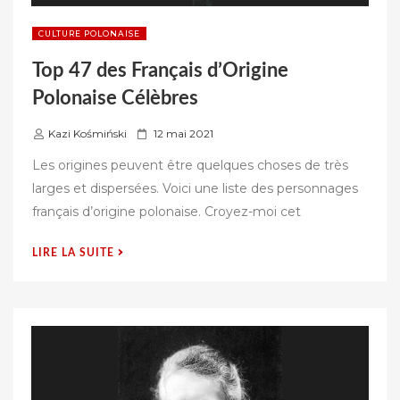
CULTURE POLONAISE
Top 47 des Français d’Origine
Polonaise Célèbres
P
Kazi Kośmiński
12 mai 2021
u
Les origines peuvent être quelques choses de très
b
larges et dispersées. Voici une liste des personnages
l
français d’origine polonaise. Croyez-moi cet
i
é
« TOP
LIRE LA SUITE
s
47
u
DES
r
FRANÇAIS
D’ORIGINE
POLONAISE
CÉLÈBRES »