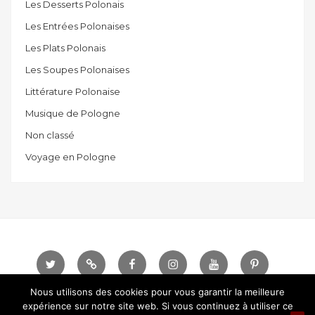
Les Desserts Polonais
Les Entrées Polonaises
Les Plats Polonais
Les Soupes Polonaises
Littérature Polonaise
Musique de Pologne
Non classé
Voyage en Pologne
Twitter
Telegram
Facebook
instagram
Youtube
Pinterest
Nous utilisons des cookies pour vous garantir la meilleure
expérience sur notre site web. Si vous continuez à utiliser ce
Sauce Polonaise © Tous droits réservés.
Designed