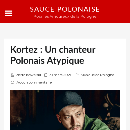
SAUCE POLONAISE
Pour les Amoureux de la Pologne
Kortez : Un chanteur
Polonais Atypique
P
Pierre Kowalski
31 mars 2021
Musique de Pologne
u
Aucun commentaire
b
l
i
é
s
u