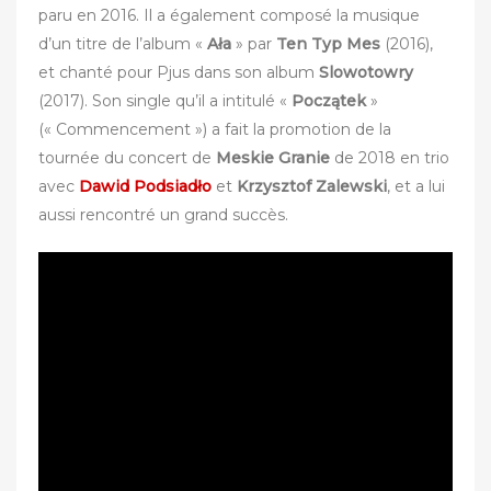
paru en 2016. Il a également composé la musique
d’un titre de l’album «
Ała
» par
Ten Typ Mes
(2016),
et chanté pour Pjus dans son album
Slowotowry
(2017). Son single qu’il a intitulé «
Początek
»
(« Commencement ») a fait la promotion de la
tournée du concert de
Meskie Granie
de 2018 en trio
avec
Dawid Podsiadło
et
Krzysztof Zalewski
, et a lui
aussi rencontré un grand succès.