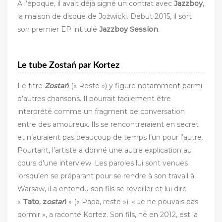
A l’époque, il avait déjà signé un contrat avec
Jazzboy
,
la maison de disque de Joźwicki. Début 2015, il sort
son premier EP intitulé
Jazzboy Session
.
Le tube Zostań par Kortez
Le titre
Zostań
(« Reste ») y figure notamment parmi
d’autres chansons. Il pourrait facilement être
interprété comme un fragment de conversation
entre des amoureux. Ils se rencontreraient en secret
et n’auraient pas beaucoup de temps l’un pour l’autre.
Pourtant, l’artiste a donné une autre explication au
cours d’une interview. Les paroles lui sont venues
lorsqu’en se préparant pour se rendre à son travail à
Warsaw, il a entendu son fils se réveiller et lui dire
«
Tato, z
ostań
» (« Papa, reste »). « Je ne pouvais pas
dormir », a raconté Kortez. Son fils, né en 2012, est la