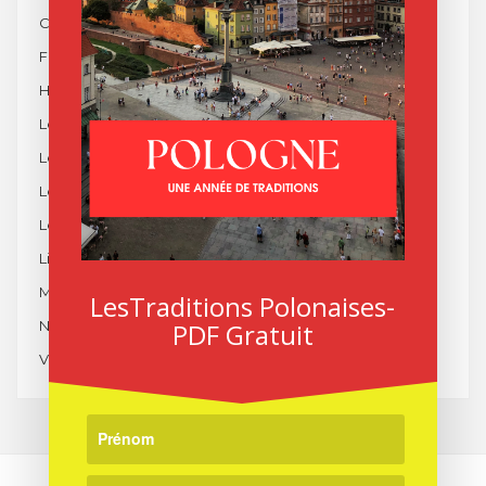
Culture Polonaise
Fêtes en Pologne
Histoire de la Pologne
Les Desserts Polonais
Les Entrées Polonaises
Les Plats Polonais
Les Soupes Polonaises
Littérature Polonaise
Musique de Pologne
LesTraditions Polonaises-
Non classé
PDF Gratuit
Voyage en Pologne