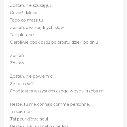
Zostań, nie szukaj już
Gdzieś daleko
Tego co masz tu
Zostań, bez zbędnych słów
Tak jak teraz
Cierpliwie obok bądź po prostu dzień po dniu
Zostań
Zostań
Zostań, nie powiem ci
Że to miłość
Choć jesteś wszystkim czego w życiu trzeba mi
Reste, tu me connais comme personne.
Tu sais que
J’ai peur d’être seul
Reste jusqu’au matin une fois