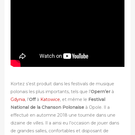
Kortez s’est produit dans les festivals de musique
polonais les plus importants, tels que l’
Opern’er
à
Gdynia
, l’
Off
à
Katowice
, et même le
Festival
National de la Chanson Polonaise
à Opole. Il a
effectué en automne 2018 une tournée dans une
dizaine de villes. Il a ainsi eu l’occasion de jouer dans
de grandes salles, confortables et disposant de