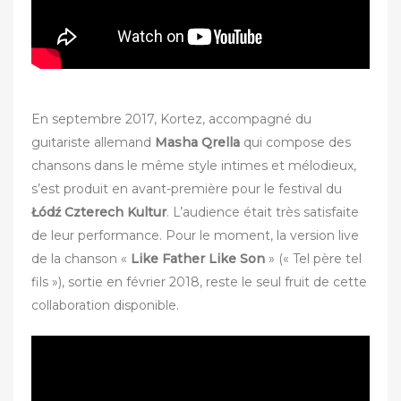
En septembre 2017, Kortez, accompagné du
guitariste allemand
Masha Qrella
qui compose des
chansons dans le même style intimes et mélodieux,
s’est produit en avant-première pour le festival du
Łódź Czterech Kultur
. L’audience était très satisfaite
de leur performance. Pour le moment, la version live
de la chanson «
Like Father Like Son
» (« Tel père tel
fils »), sortie en février 2018, reste le seul fruit de cette
collaboration disponible.