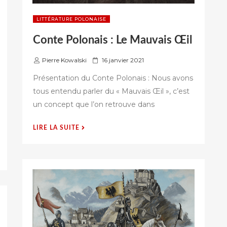
LITTÉRATURE POLONAISE
Conte Polonais : Le Mauvais Œil
P
Pierre Kowalski
16 janvier 2021
u
Présentation du Conte Polonais : Nous avons
b
tous entendu parler du « Mauvais Œil », c’est
l
un concept que l’on retrouve dans
i
é
s
« CONTE
LIRE LA SUITE
u
POLONAIS
r
:
LE
MAUVAIS
ŒIL »