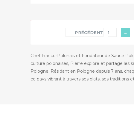
r
:
LA
PESTE
HOMEN »
Pagination
PRÉCÉDENT
1
…
des
publications
Chef Franco-Polonais et Fondateur de Sauce Polona
culture polonaises, Pierre explore et partage les s
Pologne. Résidant en Pologne depuis 7 ans, chaque
ce pays vibrant à travers ses plats, ses traditions 