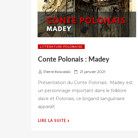
LITTÉRATURE POLONAISE
Conte Polonais : Madey
P
Pierre Kowalski
21 janvier 2021
u
Présentation du Conte Polonais : Madey est
b
un personnage important dans le folklore
l
slave et Polonais, ce brigand sanguinaire
i
é
apparaît
s
u
« CONTE
LIRE LA SUITE
r
POLONAIS
: