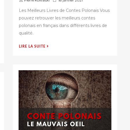
Pierre Kowalski
18 janvier 2021
u
Les Meilleurs Livres de Contes Polonais Vous
b
pouvez retrouver les meilleurs contes
l
polonais en français dans différents livres de
i
é
qualité.
s
u
« TOP
LIRE LA SUITE
r
6
DES
LIVRES
DE
CONTES
POLONAIS »