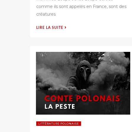
comme ils sont appelés en France, sont des
i
é
créatures
s
u
« CONTE
LIRE LA SUITE
r
POLONAIS
:
LES
HOMMES
LOUPS »
LITTÉRATURE POLONAISE