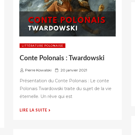
LITTÉRATURE POLONAISE
Conte Polonais : Twardowski
P
Pierre Kowalski
20 janvier 2021
u
Présentation du Conte Polonais : Le conte
b
Polonais Twardowski traite du sujet de la vie
l
éternelle. Un rêve qui est
i
é
s
« CONTE
LIRE LA SUITE
u
POLONAIS
r
:
TWARDOWSKI »