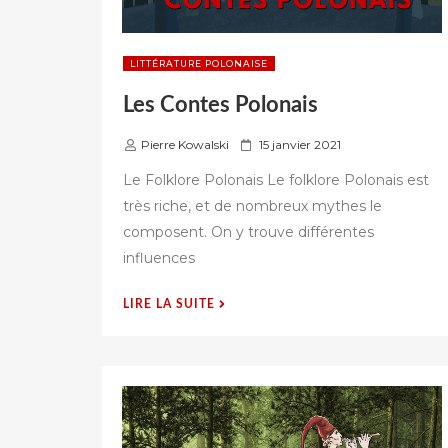
LITTÉRATURE POLONAISE
Les Contes Polonais
P
Pierre Kowalski
15 janvier 2021
u
Le Folklore Polonais Le folklore Polonais est
b
très riche, et de nombreux mythes le
l
composent. On y trouve différentes
i
é
influences
s
u
« LES
LIRE LA SUITE
r
CONTES
POLONAIS »