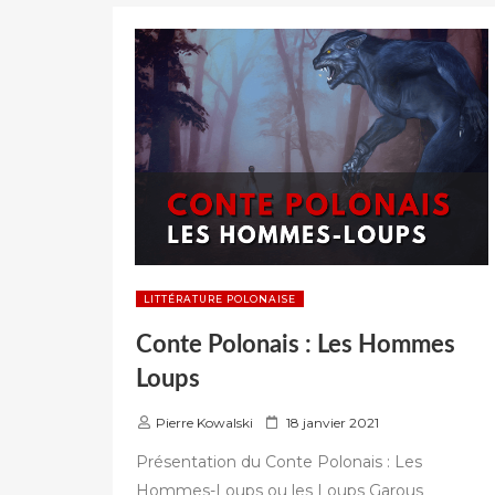
MADEY »
LITTÉRATURE POLONAISE
Conte Polonais : Les Hommes
Loups
P
Pierre Kowalski
18 janvier 2021
u
Présentation du Conte Polonais : Les
b
Hommes-Loups ou les Loups Garous
l