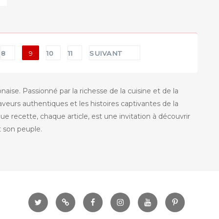
CŒUR
DE
LIÈVRE »
8
9
10
11
SUIVANT
ise. Passionné par la richesse de la cuisine et de la
aveurs authentiques et les histoires captivantes de la
 recette, chaque article, est une invitation à découvrir
et son peuple.
Twitter
Telegram
Facebook
instagram
Youtube
Pinterest