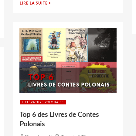
s
« CONTE
LIRE LA SUITE
u
POLONAIS
r
:
JONEK »
LITTÉRATURE POLONAISE
Top 6 des Livres de Contes
Polonais
P