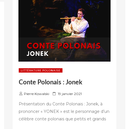
LITTÉRATURE POLONAISE
Conte Polonais : Jonek
P
Pierre Kowalski
19 janvier 2021
u
Présentation du Conte Polonais : Jonek, à
b
prononcer « YONEK » est le personnage d’un
l
célèbre conte polonais que petits et grands
i
é