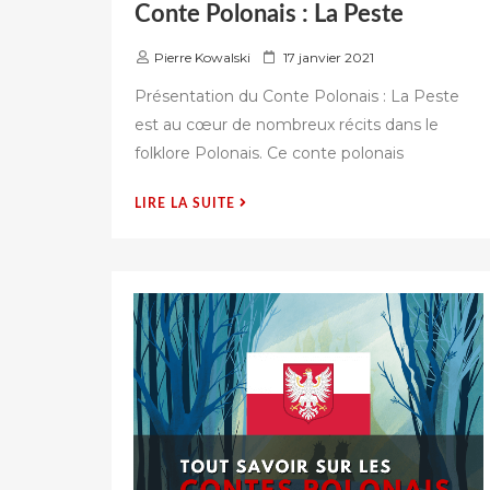
Conte Polonais : La Peste
P
Pierre Kowalski
17 janvier 2021
u
Présentation du Conte Polonais : La Peste
b
est au cœur de nombreux récits dans le
l
folklore Polonais. Ce conte polonais
i
é
s
« CONTE
LIRE LA SUITE
u
POLONAIS
r
:
LA
PESTE »