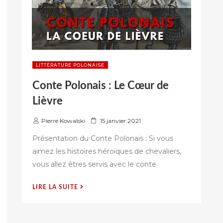
LITTÉRATURE POLONAISE
Conte Polonais : Le Cœur de
Lièvre
P
Pierre Kowalski
15 janvier 2021
u
Présentation du Conte Polonais : Si vous
b
aimez les histoires héroïques de chevaliers,
l
vous allez êtres servis avec le conte
i
é
s
« CONTE
LIRE LA SUITE
u
POLONAIS
r
:
LE