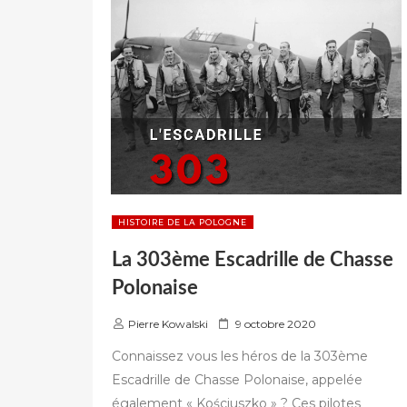
OU
POLONAIS
? »
HISTOIRE DE LA POLOGNE
La 303ème Escadrille de Chasse
Polonaise
P
Pierre Kowalski
9 octobre 2020
u
Connaissez vous les héros de la 303ème
b
Escadrille de Chasse Polonaise, appelée
l
également « Kościuszko » ? Ces pilotes
i