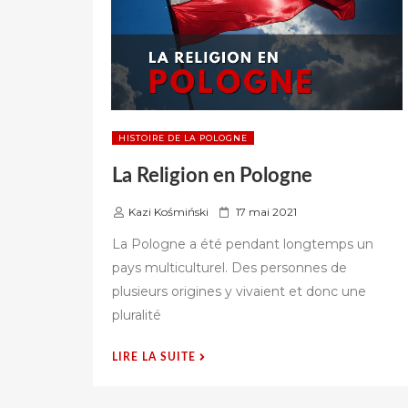
HISTOIRE DE LA POLOGNE
La Religion en Pologne
P
Kazi Kośmiński
17 mai 2021
u
La Pologne a été pendant longtemps un
b
pays multiculturel. Des personnes de
l
plusieurs origines y vivaient et donc une
i
é
pluralité
s
u
« LA
LIRE LA SUITE
r
RELIGION
EN