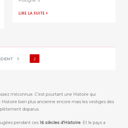
Pologne. Il
s
u
« JÓZEF
LIRE LA SUITE
r
PIŁSUDSKI
:
UN
HÉRO
POLONAIS
CONTROVERSÉ »
ÉDENT
1
2
assez méconnue. C’est pourtant une Histoire qui
 Histoire bien plus ancienne encore mais les vestiges des
lètement disparus.
bougées pendant ces
16 siècles d’Histoire
. Et le pays a