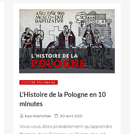
SAVOIR
SUR
MARIE
CURIE »
CULTURE POLONAISE
L’Histoire de la Pologne en 10
minutes
P
Kazi Kośmiński
30 avril 2021
u
Vous vous dites probablement qu’apprendre
b