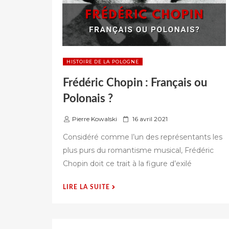
HISTOIRE DE LA POLOGNE
Frédéric Chopin : Français ou
Polonais ?
P
Pierre Kowalski
16 avril 2021
u
Considéré comme l’un des représentants les
b
plus purs du romantisme musical, Frédéric
l
Chopin doit ce trait à la figure d’exilé
i
é
s
« FRÉDÉRIC
LIRE LA SUITE
u
CHOPIN
r
:
FRANÇAIS