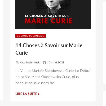
CULTURE POLONAISE
14 Choses à Savoir sur Marie
Curie
P
Kazi Kośmiński
10 mai 2021
u
La Vie de Maria/e Skłodowska Curie Le Début
b
de sa Vie Maria Skłodowska Curie, plus
l
connue sous le nom de
i
é
s
« 14
LIRE LA SUITE
u
CHOSES
r
À