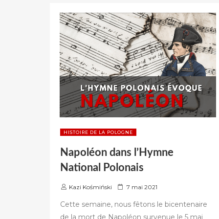
POLOGNE »
HISTOIRE DE LA POLOGNE
Napoléon dans l’Hymne
National Polonais
P
Kazi Kośmiński
7 mai 2021
u
Cette semaine, nous fêtons le bicentenaire
b
de la mort de Napoléon survenue le 5 mai
l