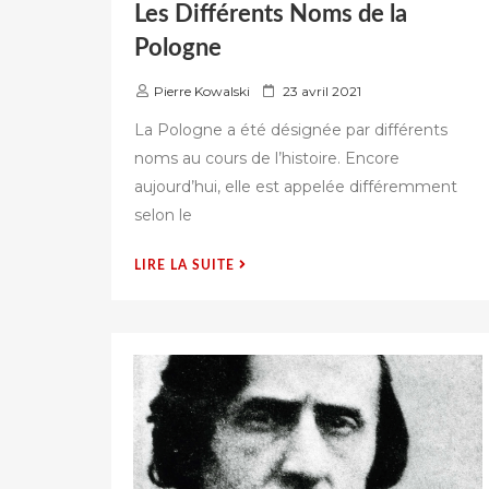
Les Différents Noms de la
Pologne
P
Pierre Kowalski
23 avril 2021
u
La Pologne a été désignée par différents
b
noms au cours de l’histoire. Encore
l
aujourd’hui, elle est appelée différemment
i
é
selon le
s
u
« LES
LIRE LA SUITE
r
DIFFÉRENTS
NOMS
DE
LA
POLOGNE »