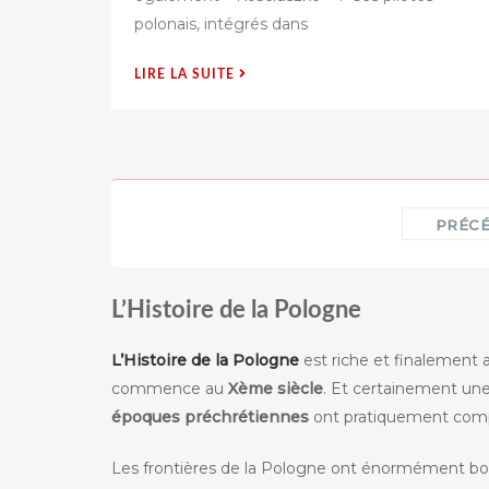
é
polonais, intégrés dans
s
u
« LA
LIRE LA SUITE
r
303ÈME
ESCADRILLE
DE
CHASSE
POLONAISE »
Pagination
PRÉC
des
publications
L’Histoire de la Pologne
L’Histoire de la Pologne
est riche et finalement 
commence au
Xème siècle
. Et certainement une
époques préchrétiennes
ont pratiquement comp
Les frontières de la Pologne ont énormément 