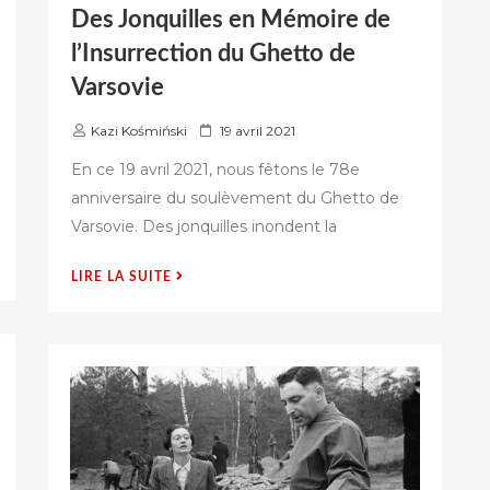
Des Jonquilles en Mémoire de
l’Insurrection du Ghetto de
Varsovie
P
Kazi Kośmiński
19 avril 2021
u
En ce 19 avril 2021, nous fêtons le 78e
b
anniversaire du soulèvement du Ghetto de
l
Varsovie. Des jonquilles inondent la
i
é
s
« DES
LIRE LA SUITE
u
JONQUILLES
r
EN
MÉMOIRE
DE
L’INSURRECTION
DU
GHETTO
DE