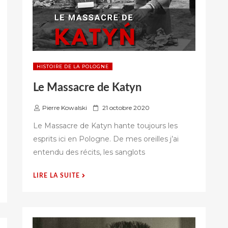
VARSOVIE »
HISTOIRE DE LA POLOGNE
Le Massacre de Katyn
P
Pierre Kowalski
21 octobre 2020
u
Le Massacre de Katyn hante toujours les
b
esprits ici en Pologne. De mes oreilles j’ai
l
entendu des récits, les sanglots
i
é
s
« LE
LIRE LA SUITE
u
MASSACRE
r
DE
KATYN »