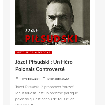
HISTOIRE DE LA POLOGNE
Józef Piłsudski : Un Héro
Polonais Controversé
P
Pierre Kowalski
19 octobre 2020
u
Józef Piłsudski (à prononcer Youzef
b
Pioussoudski) est un homme politique
l
polonais qui est connu de tous ici en
i
é